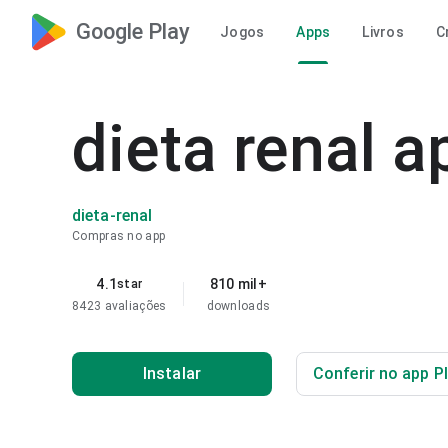
Google Play
Jogos
Apps
Livros
C
dieta renal a
dieta-renal
Compras no app
4.1
810 mil+
star
8423 avaliações
downloads
Instalar
Conferir no app P