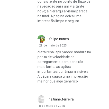
consistente no ponto de fluxo de
navegação para um visitante
novo; a hierarquia visual parece
natural. A página deixa uma
impressão limpa e segura.
felipe.nunes
29 de maio de 2025
dieta renal apk parece madura no
ponto de velocidade de
carregamento com conexão
mais lenta; as ações
importantes continuam visíveis.
A página causa uma impressão
melhor que algo genérico.
tatiane.ferreira
8 de maio de 2025