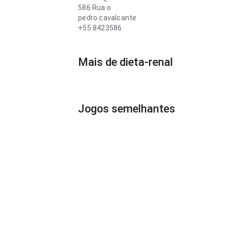
586 Rua o
pedro.cavalcante
+55 8423586
Mais de dieta-renal
Jogos semelhantes