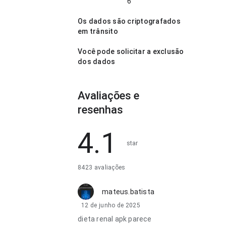
6
Os dados são criptografados
em trânsito
Você pode solicitar a exclusão
dos dados
Avaliações e
resenhas
4.1
star
8423 avaliações
mateus.batista
12 de junho de 2025
dieta renal apk parece