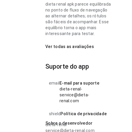
dieta renal apk parece equilibrada
no ponto de fluxo de navegação
ao alternar detalhes; os rótulos
são fáceis de acompanhar. Esse
equilíbrio torna o app mais
interessante para testar.
Ver todas as avaliações
Suporte do app
email
E-mail para suporte
dieta-renal-
service@dieta-
renal.com
shield
Política de privacidade
Sobre o desenvolvedor
dieta-renal
service@dieta-renal.com