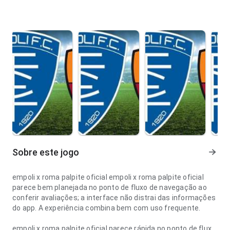
Sobre este jogo
empoli x roma palpite oficial empoli x roma palpite oficial
parece bem planejada no ponto de fluxo de navegação ao
conferir avaliações; a interface não distrai das informações
do app. A experiência combina bem com uso frequente.
empoli x roma palpite oficial parece rápida no ponto de fluxo