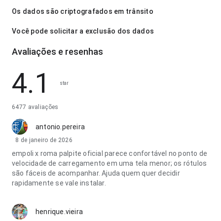
Os dados são criptografados em trânsito
Você pode solicitar a exclusão dos dados
Avaliações e resenhas
4.1
star
6477 avaliações
antonio.pereira
8 de janeiro de 2026
empoli x roma palpite oficial parece confortável no ponto de
velocidade de carregamento em uma tela menor; os rótulos
são fáceis de acompanhar. Ajuda quem quer decidir
rapidamente se vale instalar.
henrique.vieira