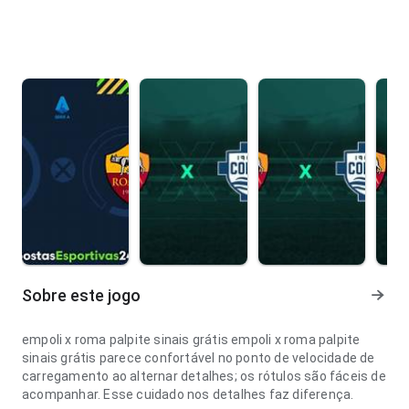
Sobre este jogo
empoli x roma palpite sinais grátis empoli x roma palpite
sinais grátis parece confortável no ponto de velocidade de
carregamento ao alternar detalhes; os rótulos são fáceis de
acompanhar. Esse cuidado nos detalhes faz diferença.