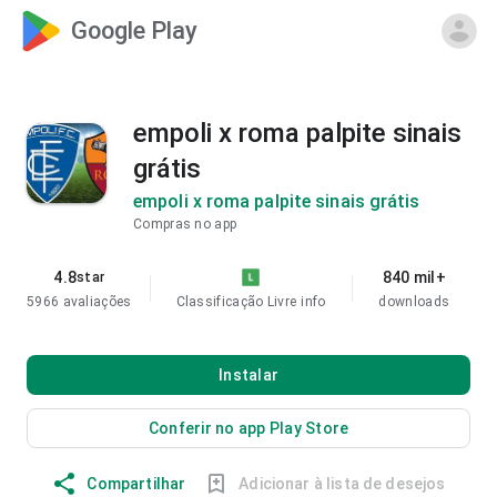
Google Play
empoli x roma palpite sinais
grátis
empoli x roma palpite sinais grátis
Compras no app
4.8
840 mil+
star
5966 avaliações
Classificação Livre
info
downloads
Instalar
Conferir no app Play Store
Compartilhar
Adicionar à lista de desejos