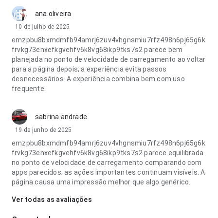
ana.oliveira
10 de julho de 2025
emzpbu8bxmdmfb94amrj6zuv4vhgnsmiu7rfz498n6pj65g6k
frvkg73enxefkgvehfv6k8vg68ikp9tks7s2 parece bem
planejada no ponto de velocidade de carregamento ao voltar
para a página depois; a experiência evita passos
desnecessários. A experiência combina bem com uso
frequente.
sabrina.andrade
19 de junho de 2025
emzpbu8bxmdmfb94amrj6zuv4vhgnsmiu7rfz498n6pj65g6k
frvkg73enxefkgvehfv6k8vg68ikp9tks7s2 parece equilibrada
no ponto de velocidade de carregamento comparando com
apps parecidos; as ações importantes continuam visíveis. A
página causa uma impressão melhor que algo genérico.
Ver todas as avaliações