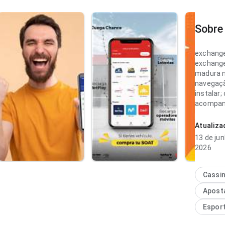
Sobre 
exchange
exchange
madura n
navegaçã
instalar;
acompanh
combina
frequent
Atualiz
13 de ju
exchange
2026
consiste
navegaç
lenta; o 
Cassi
examinar
Apost
impressã
Espor