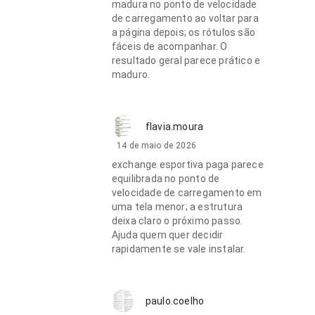
madura no ponto de velocidade
de carregamento ao voltar para
a página depois; os rótulos são
fáceis de acompanhar. O
resultado geral parece prático e
maduro.
flavia.moura
14 de maio de 2026
exchange esportiva paga parece
equilibrada no ponto de
velocidade de carregamento em
uma tela menor; a estrutura
deixa claro o próximo passo.
Ajuda quem quer decidir
rapidamente se vale instalar.
paulo.coelho