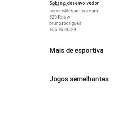
Sobre o desenvolvedor
esportiva
service@esportiva.com
529 Rua w
bruno.rodrigues
+55 9529529
Mais de esportiva
Jogos semelhantes