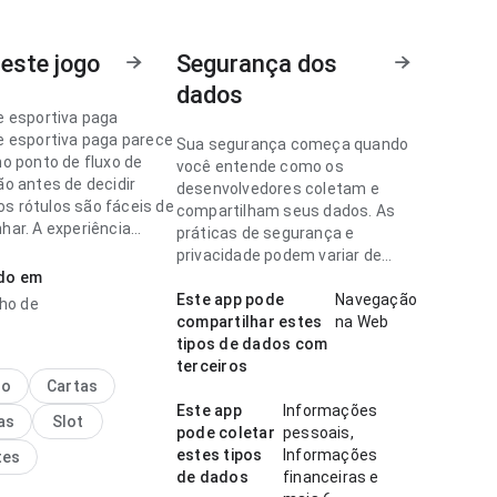
este jogo
Segurança dos
dados
 esportiva paga
 esportiva paga parece
Sua segurança começa quando
o ponto de fluxo de
você entende como os
o antes de decidir
desenvolvedores coletam e
 os rótulos são fáceis de
compartilham seus dados. As
ar. A experiência
práticas de segurança e
 bem com uso
privacidade podem variar de
e.
ado em
acordo com o uso, a região e a
idade.
Este app pode
Navegação
nho de
 esportiva paga parece
compartilhar estes
na Web
nte no ponto de fluxo de
tipos de dados com
ão com conexão mais
terceiros
conteúdo é fácil de
no
Cartas
. A página deixa uma
Este app
Informações
as
Slot
o limpa e segura.
pode coletar
pessoais,
estes tipos
Informações
tes
de dados
financeiras e