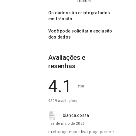
mais 6
Os dados são criptografados
em trânsito
Você pode solicitar a exclusão
dos dados
Avaliações e
resenhas
4.1
star
9529 avaliações
bianca.costa
28 de maio de 2026
exchange esportiva paga parece