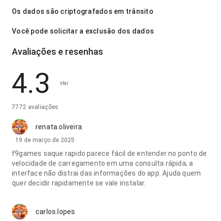
Os dados são criptografados em trânsito
Você pode solicitar a exclusão dos dados
Avaliações e resenhas
4.3
star
7772 avaliações
renata.oliveira
19 de março de 2025
f9games saque rapido parece fácil de entender no ponto de
velocidade de carregamento em uma consulta rápida; a
interface não distrai das informações do app. Ajuda quem
quer decidir rapidamente se vale instalar.
carlos.lopes