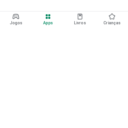
Jogos
Apps
Livros
Crianças
Google Play
Play Pass
Pontos do Play Points
Vales-presente
Resgatar
Política de reembolso