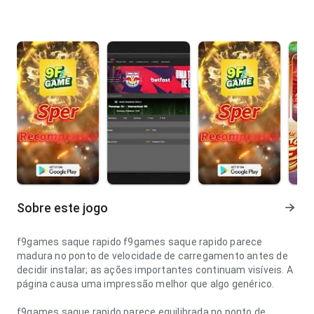
Sobre este jogo
f9games saque rapido f9games saque rapido parece
madura no ponto de velocidade de carregamento antes de
decidir instalar; as ações importantes continuam visíveis. A
página causa uma impressão melhor que algo genérico.
f9games saque rapido parece equilibrada no ponto de