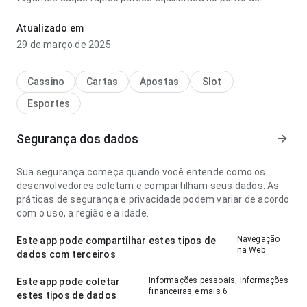
velocidade de carregamento no uso diário repetido; a
estrutura deixa claro o próximo passo. A experiência
Atualizado em
combina bem com uso frequente.
29 de março de 2025
Cassino
Cartas
Apostas
Slot
Esportes
Segurança dos dados
Sua segurança começa quando você entende como os
desenvolvedores coletam e compartilham seus dados. As
práticas de segurança e privacidade podem variar de acordo
com o uso, a região e a idade.
Navegação
Este app pode compartilhar estes tipos de
na Web
dados com terceiros
Informações pessoais, Informações
Este app pode coletar
financeiras e mais 6
estes tipos de dados