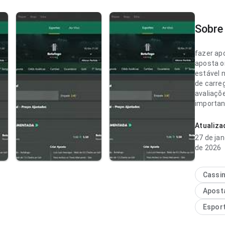
Sobre 
fazer ap
aposta o
estável 
de carre
avaliaçõ
importan
Isso pas
usuário.
Atualiz
27 de jan
fazer ap
de 2026
parece c
fluxo de
detalhes;
Cassi
de acomp
Apost
uma impr
genérico
Espor