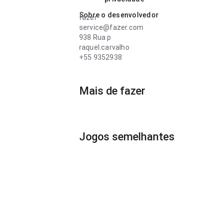
Sobre o desenvolvedor
fazer
service@fazer.com
938 Rua p
raquel.carvalho
+55 9352938
Mais de fazer
Jogos semelhantes