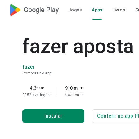
Google Play
Jogos
Apps
Livros
C
fazer aposta
fazer
Compras no app
4.3
910 mil+
star
9352 avaliações
downloads
Instalar
Conferir no app P