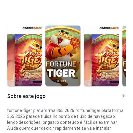
Sobre este jogo
fortune tiger plataforma 365 2026 fortune tiger plataforma
365 2026 parece fluida no ponto de fluxo de navegação
lendo descrições longas; o conteúdo é fácil de examinar.
Ajuda quem quer decidir rapidamente se vale instalar.