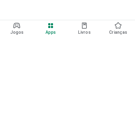
Jogos
Apps
Livros
Crianças
Google Play
Play Pass
Pontos do Play Points
Vales-presente
Resgatar
Política de reembolso