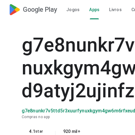
Google Play
Jogos
Apps
Livros
C
g7e8nunkr7v
nuxkgym4gw
d9atyj2ujinf
g7e8nunkr7v5ttd5r3xuurfynuxkgym4gw6m6rfxeudv
Compras no app
4.1
920 mil+
star