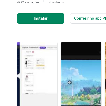
4292 avaliações
downloads
Instalar
Conferir no app P