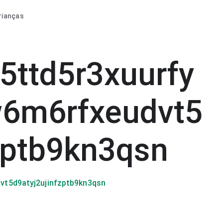
rianças
5ttd5r3xuurfy
6m6rfxeudvt5
zptb9kn3qsn
t5d9atyj2ujinfzptb9kn3qsn