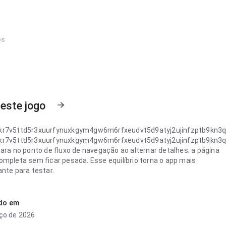
os
este jogo
kr7v5ttd5r3xuurfynuxkgym4gw6m6rfxeudvt5d9atyj2ujinfzptb9kn3
kr7v5ttd5r3xuurfynuxkgym4gw6m6rfxeudvt5d9atyj2ujinfzptb9kn3
lara no ponto de fluxo de navegação ao alternar detalhes; a página
ompleta sem ficar pesada. Esse equilíbrio torna o app mais
ante para testar.
kr7v5ttd5r3xuurfynuxkgym4gw6m6rfxeudvt5d9atyj2ujinfzptb9kn3
quilibrada no ponto de velocidade de carregamento ao navegar por
ado em
eções; a página não parece carregada. Isso passa mais confiança ao
ço de 2026