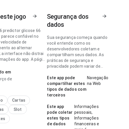
este jogo
Segurança dos
dados
6 predictor glicose 66
r parece confiável no
Sua segurança começa quando
 velocidade de
você entende como os
ento ao alternar
desenvolvedores coletam e
 a interface não distrai
compartilham seus dados. As
rmações do app. A página
práticas de segurança e
a impressão limpa e
privacidade podem variar de
ado em
acordo com o uso, a região e a
idade.
Este app pode
Navegação
rço de
6 predictor parece fluida
compartilhar estes
na Web
 de fluxo de navegação
tipos de dados com
ndo com apps
terceiros
; a estrutura deixa claro
no
Cartas
o passo. A experiência
Este app
Informações
as
Slot
 bem com uso
pode coletar
pessoais,
e.
estes tipos
Informações
tes
de dados
financeiras e