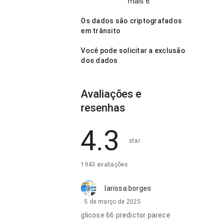
mais 6
Os dados são criptografados
em trânsito
Você pode solicitar a exclusão
dos dados
Avaliações e
resenhas
4.3
star
1943 avaliações
larissa.borges
5 de março de 2025
glicose 66 predictor parece