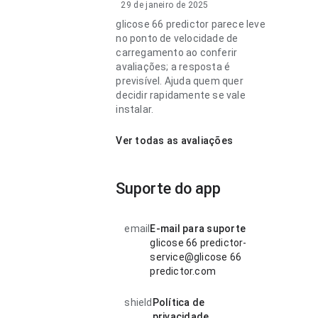
29 de janeiro de 2025
glicose 66 predictor parece leve
no ponto de velocidade de
carregamento ao conferir
avaliações; a resposta é
previsível. Ajuda quem quer
decidir rapidamente se vale
instalar.
Ver todas as avaliações
Suporte do app
email
E-mail para suporte
glicose 66 predictor-
service@glicose 66
predictor.com
shield
Política de
privacidade