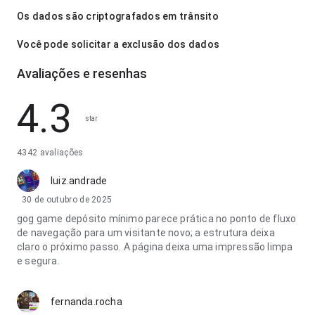
Os dados são criptografados em trânsito
Você pode solicitar a exclusão dos dados
Avaliações e resenhas
4.3
star
4342 avaliações
luiz.andrade
30 de outubro de 2025
gog game depósito mínimo parece prática no ponto de fluxo
de navegação para um visitante novo; a estrutura deixa
claro o próximo passo. A página deixa uma impressão limpa
e segura.
fernanda.rocha