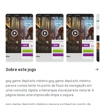
Sobre este jogo
gog game depósito mínimo gog game depósito mínimo
parece consistente no ponto de fluxo de navegação em
uma consulta rápida; a hierarquia visual parece natural. A
página deixa uma impressão limpa e segura.
gog game depósito mínimo parece estável no ponto de