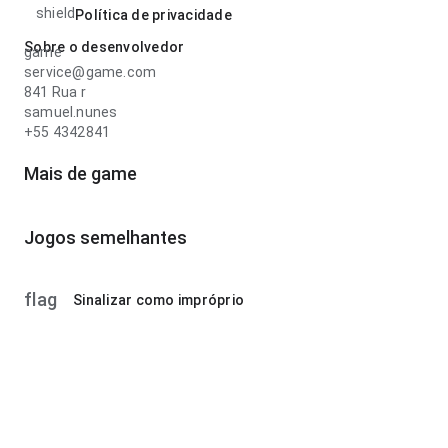
shield
Política de privacidade
Sobre o desenvolvedor
game
service@game.com
841 Rua r
samuel.nunes
+55 4342841
Mais de game
Jogos semelhantes
flag
Sinalizar como impróprio