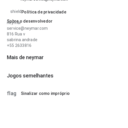
shield
Política de privacidade
Sobre o desenvolvedor
neymar
service@neymar.com
816 Rua v
sabrina.andrade
+55 2633816
Mais de neymar
Jogos semelhantes
flag
Sinalizar como impróprio