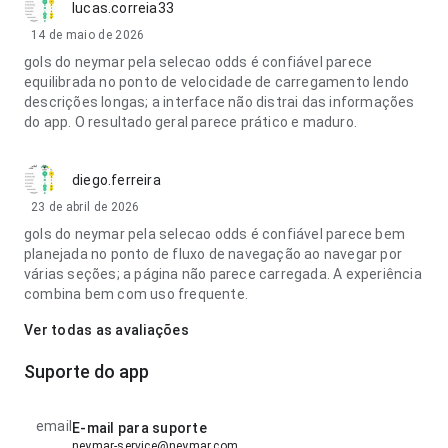
lucas.correia33
14 de maio de 2026
gols do neymar pela selecao odds é confiável parece
equilibrada no ponto de velocidade de carregamento lendo
descrições longas; a interface não distrai das informações
do app. O resultado geral parece prático e maduro.
diego.ferreira
23 de abril de 2026
gols do neymar pela selecao odds é confiável parece bem
planejada no ponto de fluxo de navegação ao navegar por
várias seções; a página não parece carregada. A experiência
combina bem com uso frequente.
Ver todas as avaliações
Suporte do app
email
E-mail para suporte
neymar-service@neymar.com