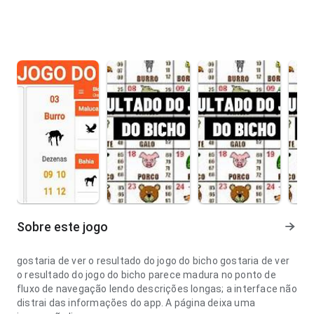
Sobre este jogo
gostaria de ver o resultado do jogo do bicho gostaria de ver
o resultado do jogo do bicho parece madura no ponto de
fluxo de navegação lendo descrições longas; a interface não
distrai das informações do app. A página deixa uma