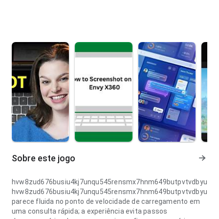
Sobre este jogo
hvw8zud676busiu4kj7unqu545rensmx7hnm649butpvtvdbyu
hvw8zud676busiu4kj7unqu545rensmx7hnm649butpvtvdbyu
parece fluida no ponto de velocidade de carregamento em
uma consulta rápida; a experiência evita passos