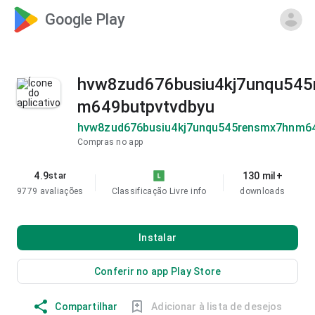
Google Play
hvw8zud676busiu4kj7unqu545
m649butpvtvdbyu
hvw8zud676busiu4kj7unqu545rensmx7hnm64
Compras no app
4.9
130 mil+
star
9779 avaliações
Classificação Livre
info
downloads
Instalar
Conferir no app Play Store
Compartilhar
Adicionar à lista de desejos