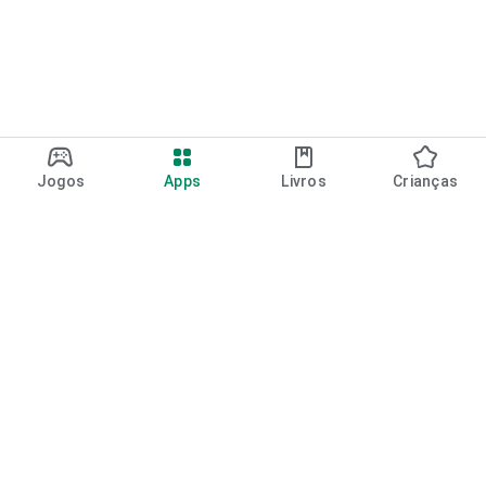
Jogos
Apps
Livros
Crianças
Google Play
Play Pass
Pontos do Play Points
Vales-presente