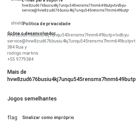
E-mail para suporte
hvw8zud676busiu4kj7unqu545rensmx7hnm649butpvtvdbyu-
service@hvw8zud676busiu4kj7unqu545rensmx7hnm649butpvtvd
shield
Política de privacidade
Sobre o desenvolvedor
hvw8zud676busiu4kj7unqu545rensmx7hnm649butpvtvdbyu
service@hvw8zud676busiu4kj7unqu545rensmx7hnm649butpvt
384 Rua y
rodrigo.martins
+55 9779384
Mais de
hvw8zud676busiu4kj7unqu545rensmx7hnm649butp
Jogos semelhantes
flag
Sinalizar como impróprio