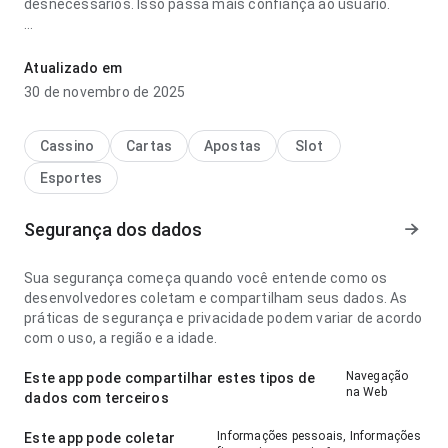
desnecessários. Isso passa mais confiança ao usuário.
hvw8zud676busiu4kj7unqu545rensmx7hnm649butpvtvdbyu
parece equilibrada no ponto de velocidade de carregamento
Atualizado em
no uso diário repetido; a resposta é previsível. A experiência
30 de novembro de 2025
combina bem com uso frequente.
Cassino
Cartas
Apostas
Slot
Esportes
Segurança dos dados
Sua segurança começa quando você entende como os
desenvolvedores coletam e compartilham seus dados. As
práticas de segurança e privacidade podem variar de acordo
com o uso, a região e a idade.
Navegação
Este app pode compartilhar estes tipos de
na Web
dados com terceiros
Informações pessoais, Informações
Este app pode coletar