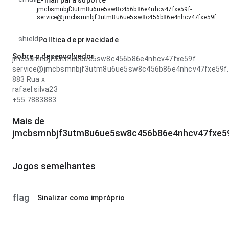
E-mail para suporte
jmcbsmnbjf3utm8u6ue5sw8c456b86e4nhcv47fxe59f-
service@jmcbsmnbjf3utm8u6ue5sw8c456b86e4nhcv47fxe59f.co
shield
Política de privacidade
Sobre o desenvolvedor
jmcbsmnbjf3utm8u6ue5sw8c456b86e4nhcv47fxe59f
service@jmcbsmnbjf3utm8u6ue5sw8c456b86e4nhcv47fxe59f
883 Rua x
rafael.silva23
+55 7883883
Mais de
jmcbsmnbjf3utm8u6ue5sw8c456b86e4nhcv47fxe5
Jogos semelhantes
flag
Sinalizar como impróprio