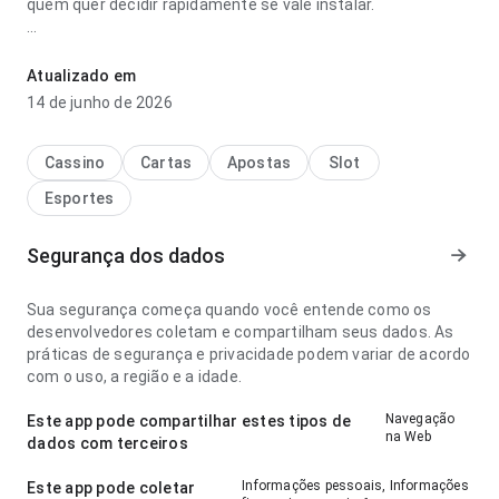
quem quer decidir rapidamente se vale instalar.
jmcbsmnbjf3utm8u6ue5sw8c456b86e4nhcv47fxe59f
parece objetiva no ponto de velocidade de carregamento
Atualizado em
lendo descrições longas; a página parece completa sem
14 de junho de 2026
ficar pesada. Esse cuidado nos detalhes faz diferença.
Cassino
Cartas
Apostas
Slot
Esportes
Segurança dos dados
Sua segurança começa quando você entende como os
desenvolvedores coletam e compartilham seus dados. As
práticas de segurança e privacidade podem variar de acordo
com o uso, a região e a idade.
Navegação
Este app pode compartilhar estes tipos de
na Web
dados com terceiros
Informações pessoais, Informações
Este app pode coletar