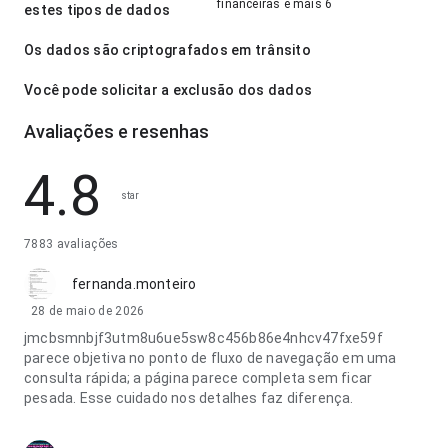
financeiras e mais 6
estes tipos de dados
Os dados são criptografados em trânsito
Você pode solicitar a exclusão dos dados
Avaliações e resenhas
4.8
star
7883 avaliações
fernanda.monteiro
28 de maio de 2026
jmcbsmnbjf3utm8u6ue5sw8c456b86e4nhcv47fxe59f
parece objetiva no ponto de fluxo de navegação em uma
consulta rápida; a página parece completa sem ficar
pesada. Esse cuidado nos detalhes faz diferença.