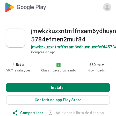
Google Play
jmwkzkuzxntmffnsam6ydhuyn
5784efmen2muf84
jmwkzkuzxntmffnsam6ydhuynuxefvfd4578
Compras no app
4.8
530 mil+
star
5971 avaliações
Classificação Livre
info
downloads
Instalar
Conferir no app Play Store
Compartilhar
Adicionar à lista de desejos