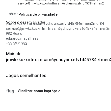
service@jmwkzkuzxntmffnsam6ydhuynuxefvfd45784efmen2muf
shield
Política de privacidade
Sobre o desenvolvedor
jmwkzkuzxntmffnsam6ydhuynuxefvfd45784efmen2muf84
service@jmwkzkuzxntmffnsam6ydhuynuxefvfd45784efmen2
982 Rua s
eduardo.magalhaes
+55 5971982
Mais de
jmwkzkuzxntmffnsam6ydhuynuxefvfd45784efmen
Jogos semelhantes
flag
Sinalizar como impróprio