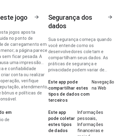
este jogo
Segurança dos
dados
osta jogos aposta
luida no ponto de
Sua segurança começa quando
de de carregamento em
você entende como os
 menor; a página parece
desenvolvedores coletam e
 sem ficar pesada. A
compartilham seus dados. As
causa uma impressão
práticas de segurança e
ue algo genérico.
a e confiabilidade
privacidade podem variar de
criar conta ou realizar
acordo com o uso, a região e a
osta parece responsiva
 operação, verifique
idade.
Este app pode
Navegação
 de velocidade de
 reputação, atendimento,
compartilhar estes
na Web
ento ao voltar para a
 bônus e políticas de
tipos de dados com
pois; a interface não
ponsável.
terceiros
das informações do app.
dado nos detalhes faz
ado em
Este app
Informações
a.
pode coletar
pessoais,
io de
estes tipos
Informações
de dados
financeiras e