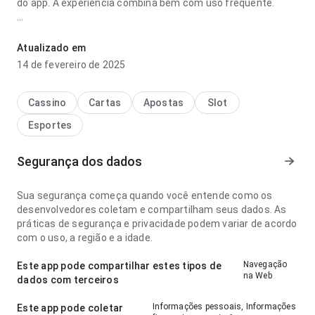
do app. A experiência combina bem com uso frequente.
joguinho da bombinha que ganha dinheiro deposito pix
parece clara no ponto de fluxo de navegação ao navegar por
Atualizado em
várias seções; a página não parece carregada. A página
14 de fevereiro de 2025
causa uma impressão melhor que algo genérico.
Cassino
Cartas
Apostas
Slot
Esportes
Segurança dos dados
Sua segurança começa quando você entende como os
desenvolvedores coletam e compartilham seus dados. As
práticas de segurança e privacidade podem variar de acordo
com o uso, a região e a idade.
Navegação
Este app pode compartilhar estes tipos de
na Web
dados com terceiros
Informações pessoais, Informações
Este app pode coletar