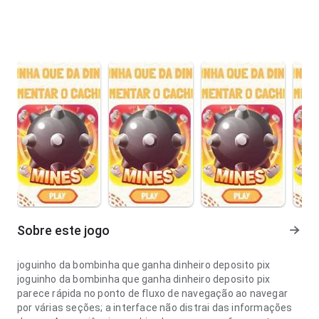
Sobre este jogo
joguinho da bombinha que ganha dinheiro deposito pix
joguinho da bombinha que ganha dinheiro deposito pix
parece rápida no ponto de fluxo de navegação ao navegar
por várias seções; a interface não distrai das informações