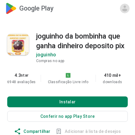
Google Play
joguinho da bombinha que
ganha dinheiro deposito pix
joguinho
Compras no app
4.3
410 mil+
star
6948 avaliações
Classificação Livre
info
downloads
Instalar
Conferir no app Play Store
Compartilhar
Adicionar à lista de desejos