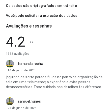
Os dados são criptografados em trânsito
Você pode solicitar a exclusão dos dados
Avaliações e resenhas
4.2
star
1382 avaliações
fernanda.rocha
10 de julho de 2025
joguinho da sorte parece fluida no ponto de organização da
tela em uma tela menor; a experiência evita passos
desnecessários. Esse cuidado nos detalhes faz diferença.
samuel.nunes
26 de junho de 2025