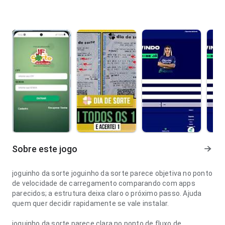
Sobre este jogo
joguinho da sorte joguinho da sorte parece objetiva no ponto
de velocidade de carregamento comparando com apps
parecidos; a estrutura deixa claro o próximo passo. Ajuda
quem quer decidir rapidamente se vale instalar.
joguinho da sorte parece clara no ponto de fluxo de