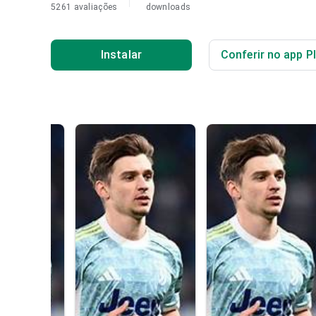
5261 avaliações
downloads
Instalar
Conferir no app P