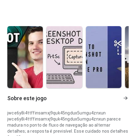
Sobre este jogo
jwce6y8i4ttffinsamxj9quk45ngdux5umgu4znxun
jwce6y8i4ttffinsamxj9quk45ngdux5umgu4znxun parece
madura no ponto de fluxo de navegação ao alternar
detalhes; a resposta é previsível. Esse cuidado nos detalhes