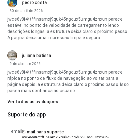
pedro.costa
30 de abril de 2026
jwce6y8i4ttffinsamxj9quk45ngdux5umgu4znxun parece
estável no ponto de velocidade de carregamento lendo
descrições longas; a estrutura deixa claro o próximo passo.
A página deixa uma impressão limpa e segura.
juliana.batista
9 de abril de 2026
jwce6y8i4ttffinsamxj9quk45ngdux5umgu4znxun parece
rápida no ponto de fluxo de navegação ao voltar para a
página depois; a estrutura deixa claro o próximo passo. Isso
passa mais confiança ao usuário.
Ver todas as avaliações
Suporte do app
email
E-mail para suporte
jwce6y8i4ttffinsamxj9quk45ngdux5umgu4znxun-