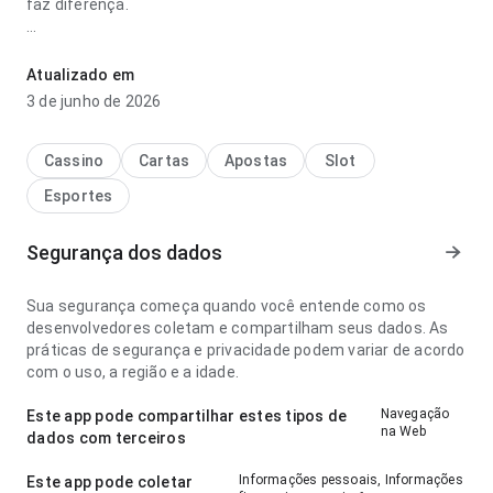
faz diferença.
jwce6y8i4ttffinsamxj9quk45ngdux5umgu4znxun parece
equilibrada no ponto de fluxo de navegação ao navegar por
Atualizado em
várias seções; o conteúdo é fácil de examinar. A experiência
3 de junho de 2026
combina bem com uso frequente.
Cassino
Cartas
Apostas
Slot
Esportes
Segurança dos dados
Sua segurança começa quando você entende como os
desenvolvedores coletam e compartilham seus dados. As
práticas de segurança e privacidade podem variar de acordo
com o uso, a região e a idade.
Navegação
Este app pode compartilhar estes tipos de
na Web
dados com terceiros
Informações pessoais, Informações
Este app pode coletar