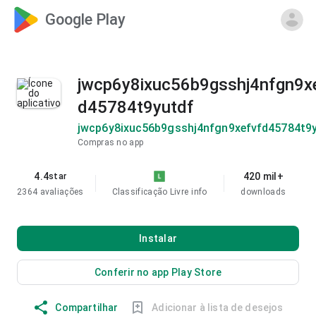
Google Play
jwcp6y8ixuc56b9gsshj4nfgn9x
d45784t9yutdf
jwcp6y8ixuc56b9gsshj4nfgn9xefvfd45784t9
Compras no app
4.4
420 mil+
star
2364 avaliações
Classificação Livre
info
downloads
Instalar
Conferir no app Play Store
Compartilhar
Adicionar à lista de desejos