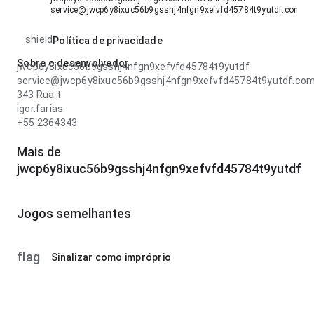
service@jwcp6y8ixuc56b9gsshj4nfgn9xefvfd45784t9yutdf.com
shield
Política de privacidade
Sobre o desenvolvedor
jwcp6y8ixuc56b9gsshj4nfgn9xefvfd45784t9yutdf
service@jwcp6y8ixuc56b9gsshj4nfgn9xefvfd45784t9yutdf.co
343 Rua t
igor.farias
+55 2364343
Mais de
jwcp6y8ixuc56b9gsshj4nfgn9xefvfd45784t9yutdf
Jogos semelhantes
flag
Sinalizar como impróprio