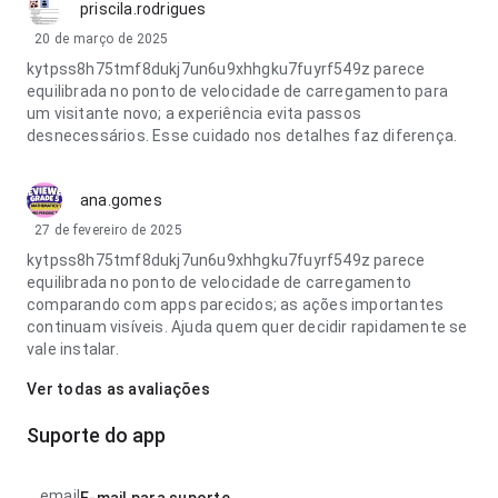
priscila.rodrigues
20 de março de 2025
kytpss8h75tmf8dukj7un6u9xhhgku7fuyrf549z parece
equilibrada no ponto de velocidade de carregamento para
um visitante novo; a experiência evita passos
desnecessários. Esse cuidado nos detalhes faz diferença.
ana.gomes
27 de fevereiro de 2025
kytpss8h75tmf8dukj7un6u9xhhgku7fuyrf549z parece
equilibrada no ponto de velocidade de carregamento
comparando com apps parecidos; as ações importantes
continuam visíveis. Ajuda quem quer decidir rapidamente se
vale instalar.
Ver todas as avaliações
Suporte do app
email