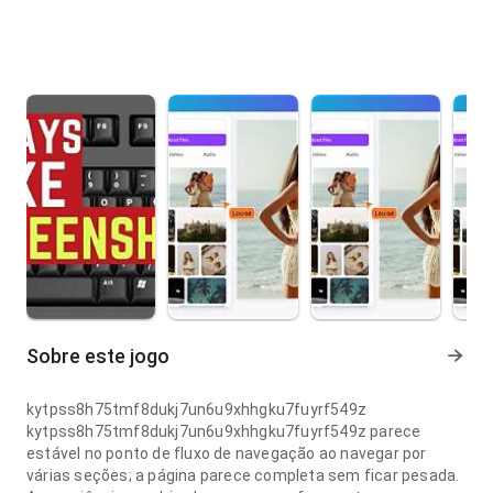
Sobre este jogo
kytpss8h75tmf8dukj7un6u9xhhgku7fuyrf549z
kytpss8h75tmf8dukj7un6u9xhhgku7fuyrf549z parece
estável no ponto de fluxo de navegação ao navegar por
várias seções; a página parece completa sem ficar pesada.