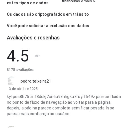
financeiras e mais 6
estes tipos de dados
Os dados são criptografados em trânsito
Você pode solicitar a exclusão dos dados
Avaliações e resenhas
4.5
star
8175 avaliações
pedro.teixeira21
3 de abril de 2025
kytpss8h75tmf8dukj7un6u9xhhgku7fuyrf549z parece fluida
no ponto de fluxo de navegação ao voltar para a página
depois; a página parece completa sem ficar pesada. Isso
passa mais confiança ao usuário.