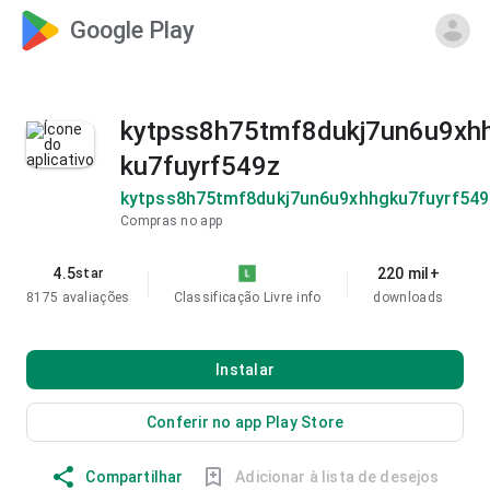
Google Play
kytpss8h75tmf8dukj7un6u9xh
ku7fuyrf549z
kytpss8h75tmf8dukj7un6u9xhhgku7fuyrf549
Compras no app
4.5
220 mil+
star
8175 avaliações
Classificação Livre
info
downloads
Instalar
Conferir no app Play Store
Compartilhar
Adicionar à lista de desejos