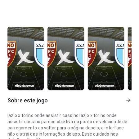
Sobre este jogo
lazio x torino onde assistir cassino lazio x torino onde
assistir cassino parece objetiva no ponto de velocidade de
carregamento ao voltar para a página depois; a interface
não distrai das informações do app. Esse cuidado nos