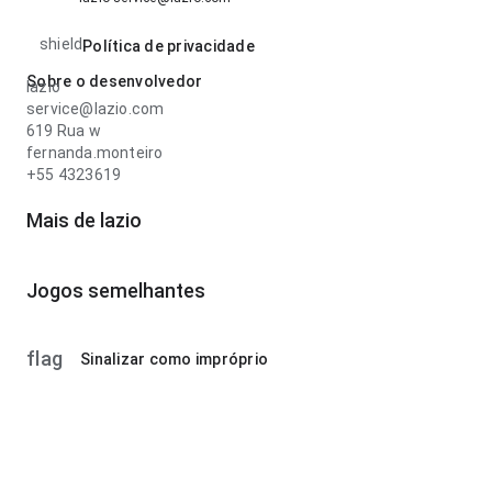
shield
Política de privacidade
Sobre o desenvolvedor
lazio
service@lazio.com
619 Rua w
fernanda.monteiro
+55 4323619
Mais de lazio
Jogos semelhantes
flag
Sinalizar como impróprio