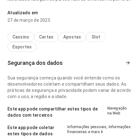
fluxo de navegação ao voltar para a página depois; a
experiência evita passos desnecessários. A experiência
Atualizado em
combina bem com uso frequente.
27 de março de 2025
Cassino
Cartas
Apostas
Slot
Esportes
Segurança dos dados
Sua segurança começa quando você entende como os
desenvolvedores coletam e compartilham seus dados. As
práticas de segurança e privacidade podem variar de acordo
com o uso, a região e a idade.
Navegação
Este app pode compartilhar estes tipos de
na Web
dados com terceiros
Informações pessoais, Informações
Este app pode coletar
financeiras e mais 6
estes tipos de dados