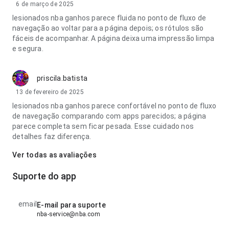
6 de março de 2025
lesionados nba ganhos parece fluida no ponto de fluxo de
navegação ao voltar para a página depois; os rótulos são
fáceis de acompanhar. A página deixa uma impressão limpa
e segura.
priscila.batista
13 de fevereiro de 2025
lesionados nba ganhos parece confortável no ponto de fluxo
de navegação comparando com apps parecidos; a página
parece completa sem ficar pesada. Esse cuidado nos
detalhes faz diferença.
Ver todas as avaliações
Suporte do app
email
E-mail para suporte
nba-service@nba.com