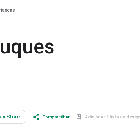
rianças
ruques
lay Store
Compartilhar
Adicionar à lista de desej