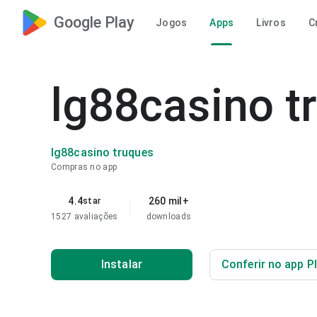
Google Play
Jogos
Apps
Livros
C
lg88casino t
lg88casino truques
Compras no app
4.4
260 mil+
star
1527 avaliações
downloads
Instalar
Conferir no app P