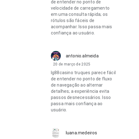
de entender no ponto de
velocidade de carregamento
em uma consulta rápida; os
rótulos são fáceis de
acompanhar. Isso passa mais
confiança ao usuário.
antonio.almeida
20 de março de 2025
lg88casino truques parece fácil
de entender no ponto de fluxo
de navegação ao alternar
detalhes; a experiência evita
passos desnecessários. Isso
passa mais confiança ao
usuário.
luana.medeiros