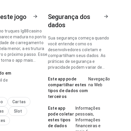
este jogo
Segurança dos
dados
no truques lg88casino
parece madura no ponto
Sua segurança começa quando
idade de carregamento
você entende como os
ela menor; a estrutura
desenvolvedores coletam e
aro o próximo passo. Esse
compartilham seus dados. As
o torna o app mais
práticas de segurança e
ante para testar.
privacidade podem variar de
ado em
acordo com o uso, a região e a
no truques parece fácil
idade.
Este app pode
Navegação
il de
der no ponto de
compartilhar estes
na Web
de de carregamento no
tipos de dados com
o repetido; a experiência
terceiros
ssos desnecessários. A
no
Cartas
cia combina bem com
Este app
Informações
as
Slot
uente.
pode coletar
pessoais,
estes tipos
Informações
tes
de dados
financeiras e