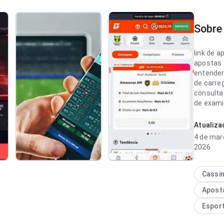
Sobre 
link de a
apostas 
entender
de carr
consulta 
de examin
o app ma
testar.
Atualiz
4 de mar
link de 
2026
responsi
de carre
menor; a
Cassi
desneces
Apost
combina 
Espor