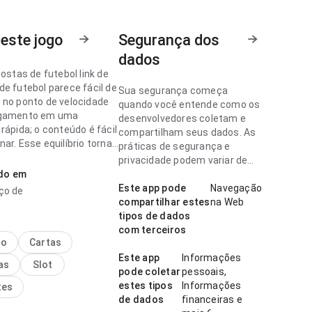
este jogo
Segurança dos
dados
postas de futebol link de
de futebol parece fácil de
Sua segurança começa
 no ponto de velocidade
quando você entende como os
egamento em uma
desenvolvedores coletam e
rápida; o conteúdo é fácil
compartilham seus dados. As
ar. Esse equilíbrio torna
práticas de segurança e
is interessante para
privacidade podem variar de
ado em
acordo com o uso, a região e a
idade.
Este app pode
Navegação
ço de
apostas de futebol parece
compartilhar estes
na Web
va no ponto de velocidade
tipos de dados
gamento em uma tela
com terceiros
 experiência evita passos
no
Cartas
sários. A experiência
Este app
Informações
as
Slot
bem com uso frequente.
pode coletar
pessoais,
estes tipos
Informações
tes
de dados
financeiras e