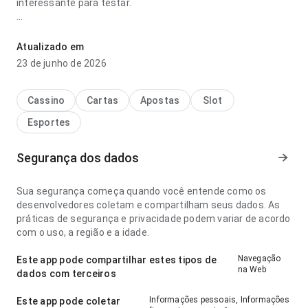
interessante para testar.
máquinas caça níquel como apostar parece rápida no ponto
de velocidade de carregamento comparando com apps
Atualizado em
parecidos; a página não parece carregada. Esse equilíbrio
23 de junho de 2026
torna o app mais interessante para testar.
Cassino
Cartas
Apostas
Slot
Esportes
Segurança dos dados
Sua segurança começa quando você entende como os
desenvolvedores coletam e compartilham seus dados. As
práticas de segurança e privacidade podem variar de acordo
com o uso, a região e a idade.
Navegação
Este app pode compartilhar estes tipos de
na Web
dados com terceiros
Informações pessoais, Informações
Este app pode coletar