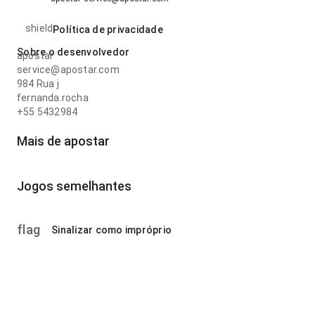
shield
Política de privacidade
Sobre o desenvolvedor
apostar
service@apostar.com
984 Rua j
fernanda.rocha
+55 5432984
Mais de apostar
Jogos semelhantes
flag
Sinalizar como impróprio