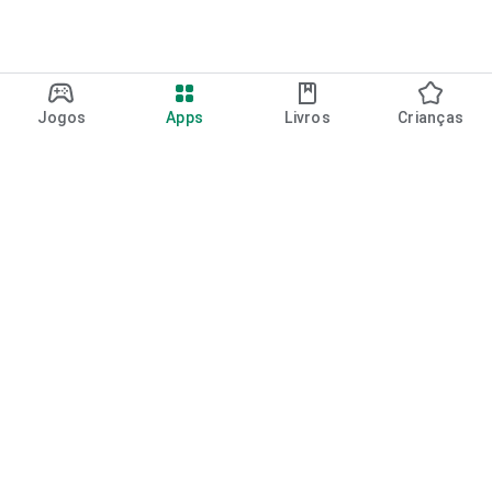
Jogos
Apps
Livros
Crianças
Google Play
Play Pass
Pontos do Play Points
Vales-presente
Resgatar
Política de reembolso