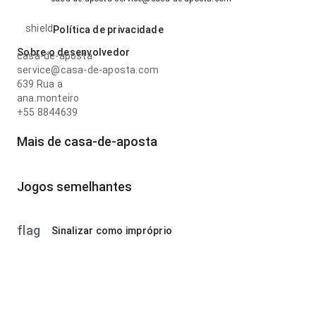
shield
Política de privacidade
Sobre o desenvolvedor
casa-de-aposta
service@casa-de-aposta.com
639 Rua a
ana.monteiro
+55 8844639
Mais de casa-de-aposta
Jogos semelhantes
flag
Sinalizar como impróprio