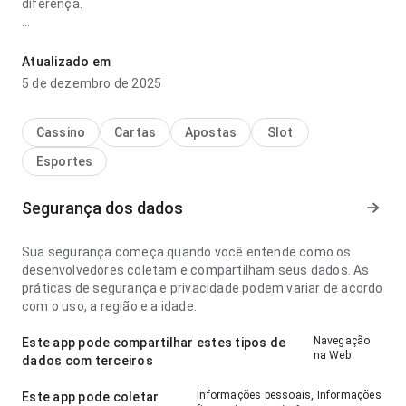
diferença.
maior casa de aposta do brasil é seguro cotação parece
leve no ponto de velocidade de carregamento ao alternar
Atualizado em
detalhes; a página não parece carregada. Esse equilíbrio
5 de dezembro de 2025
torna o app mais interessante para testar.
Cassino
Cartas
Apostas
Slot
Esportes
Segurança dos dados
Sua segurança começa quando você entende como os
desenvolvedores coletam e compartilham seus dados. As
práticas de segurança e privacidade podem variar de acordo
com o uso, a região e a idade.
Navegação
Este app pode compartilhar estes tipos de
na Web
dados com terceiros
Informações pessoais, Informações
Este app pode coletar