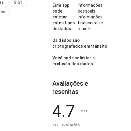
as
Slot
ecidos; as ações
Este app
Informações
tes continuam visíveis.
pode
pessoais,
tes
líbrio torna o app mais
coletar
Informações
ante para testar.
estes tipos
financeiras e
de dados
mais 6
Os dados são
criptografados em trânsito
Você pode solicitar a
exclusão dos dados
Avaliações e
resenhas
4.7
star
7123 avaliações