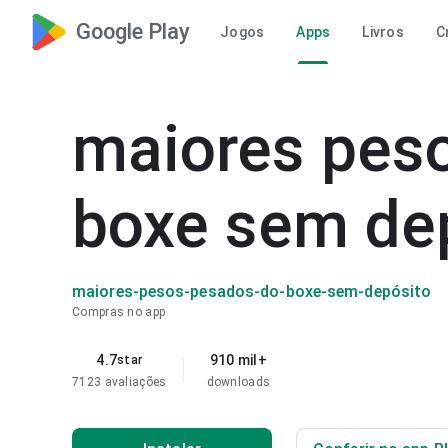
Google Play
Jogos
Apps
Livros
C
maiores pes
boxe sem dep
maiores-pesos-pesados-do-boxe-sem-depósito
Compras no app
4.7
910 mil+
star
7123 avaliações
downloads