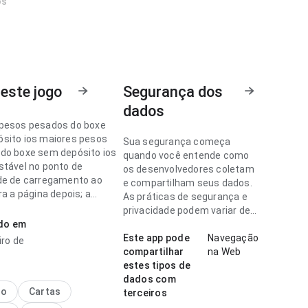
os
este jogo
Segurança dos
dados
pesos pesados do boxe
sito ios maiores pesos
Sua segurança começa
do boxe sem depósito ios
quando você entende como
stável no ponto de
os desenvolvedores coletam
de de carregamento ao
e compartilham seus dados.
ra a página depois; a
As práticas de segurança e
 não distrai das
privacidade podem variar de
ões do app. Esse cuidado
ado em
acordo com o uso, a região e
lhes faz diferença.
a idade.
Este app pode
Navegação
iro de
compartilhar
na Web
pesos pesados do boxe
estes tipos de
sito ios parece fluida no
dados com
 velocidade de
no
Cartas
terceiros
mento comparando com