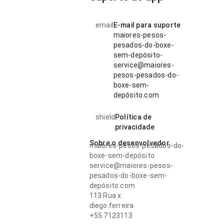
email
E-mail para suporte
maiores-pesos-
pesados-do-boxe-
sem-depósito-
service@maiores-
pesos-pesados-do-
boxe-sem-
depósito.com
shield
Política de
privacidade
Sobre o desenvolvedor
maiores-pesos-pesados-do-
boxe-sem-depósito
service@maiores-pesos-
pesados-do-boxe-sem-
depósito.com
113 Rua x
diego.ferreira
+55 7123113