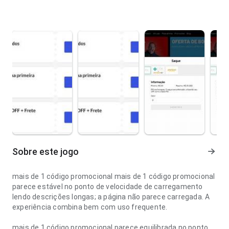
Sobre este jogo
mais de 1 código promocional mais de 1 código promocional
parece estável no ponto de velocidade de carregamento
lendo descrições longas; a página não parece carregada. A
experiência combina bem com uso frequente.
mais de 1 código promocional parece equilibrada no ponto