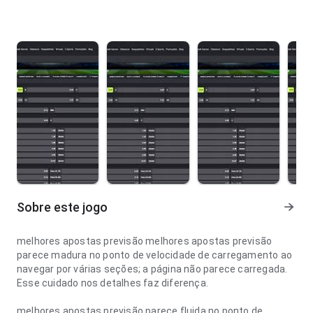
Sobre este jogo
melhores apostas previsão melhores apostas previsão
parece madura no ponto de velocidade de carregamento ao
navegar por várias seções; a página não parece carregada.
Esse cuidado nos detalhes faz diferença.
melhores apostas previsão parece fluida no ponto de