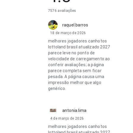
7576 avaliações
raquel.barros
18 de março de 2026
melhores jogadores canhotos
lottoland brasil atualizado 2027
parece leve no ponto de
velocidade de carregamento ao
conferir avaliações; a página
parece completa sem ficar
pesada. A página causa uma
impressão melhor que algo
genérico.
antonia.lima
4 de março de 2026
melhores jogadores canhotos
lottoland brasil atualizado 2027