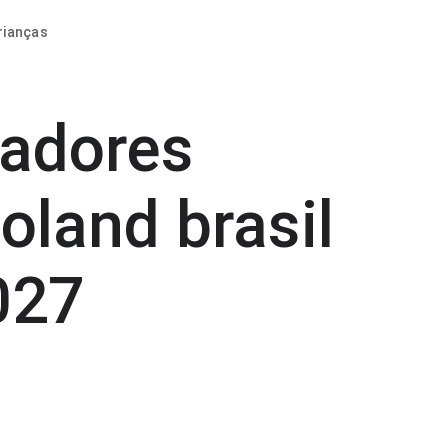
rianças
gadores
oland brasil
027