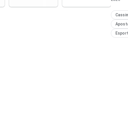
melhores
lottoland
parece b
Cassi
de veloc
Apost
ao naveg
ações im
Espor
visíveis.
app mais
testar.