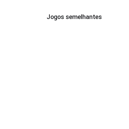
Jogos semelhantes