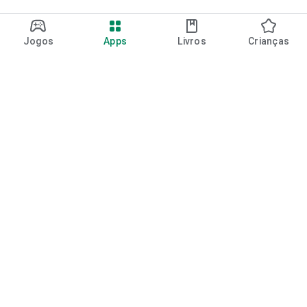
Jogos
Apps
Livros
Crianças
Google Play
Play Pass
Pontos do Play Points
Vales-presente
Resgatar
Política de reembolso
Crianças e família