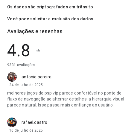
Os dados são criptografados em trânsito
Você pode solicitar a exclusão dos dados
Avaliações e resenhas
4.8
star
9331 avaliações
antonio.pereira
24 de julho de 2025
melhores jogos de psp vip parece confortável no ponto de
fluxo de navegação ao alternar detalhes; a hierarquia visual
parece natural. Isso passa mais confiança ao usuário.
rafael.castro
10 de julho de 2025