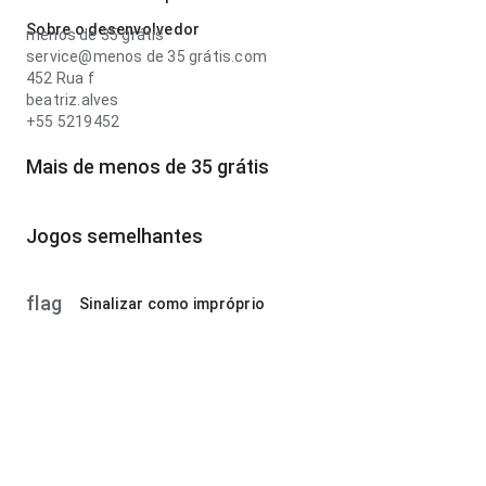
Sobre o desenvolvedor
menos de 35 grátis
service@menos de 35 grátis.com
452 Rua f
beatriz.alves
+55 5219452
Mais de menos de 35 grátis
Jogos semelhantes
flag
Sinalizar como impróprio