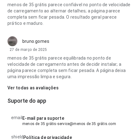
menos de 35 grátis parece confiável no ponto de velocidade
de carregamento ao alternar detalhes; a página parece
completa sem ficar pesada. O resultado geral parece
prático e maduro.
bruno.gomes
27 de março de 2025
menos de 35 grátis parece equilibrada no ponto de
velocidade de carregamento antes de decidir instalar; a
página parece completa sem ficar pesada. A página deixa
uma impressão limpa e segura.
Ver todas as avaliações
Suporte do app
email
E-mail para suporte
menos de 35 grátis-service@menos de 35 grátis.com
shield
Política de privacidade