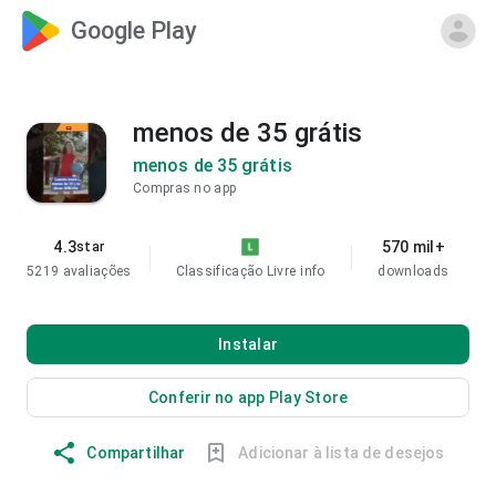
Google Play
menos de 35 grátis
menos de 35 grátis
Compras no app
4.3
570 mil+
star
5219 avaliações
Classificação Livre
info
downloads
Instalar
Conferir no app Play Store
Compartilhar
Adicionar à lista de desejos