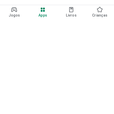
Jogos
Apps
Livros
Crianças
Google Play
Play Pass
Pontos do Play Points
Vales-presente
Resgatar
Política de reembolso
Crianças e família