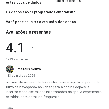
financeiras e mais 6
estes tipos de dados
Os dados são criptografados em trânsito
Você pode solicitar a exclusão dos dados
Avaliações e resenhas
4.1
star
3283 avaliações
mateus.souza
13 de maio de 2026
número da aguia rodadas grátis parece rápida no ponto de
fluxo de navegação ao voltar para a página depois; a
interface não distrai das informações do app. A experiência
combina bem com uso frequente.