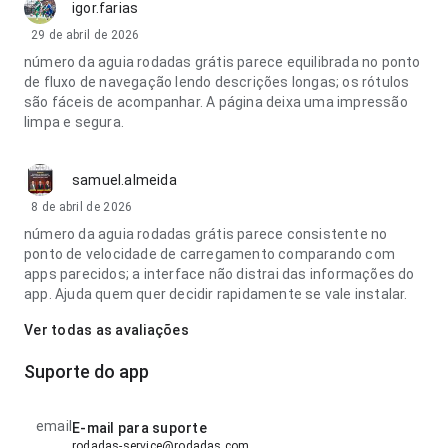
igor.farias
29 de abril de 2026
número da aguia rodadas grátis parece equilibrada no ponto
de fluxo de navegação lendo descrições longas; os rótulos
são fáceis de acompanhar. A página deixa uma impressão
limpa e segura.
samuel.almeida
8 de abril de 2026
número da aguia rodadas grátis parece consistente no
ponto de velocidade de carregamento comparando com
apps parecidos; a interface não distrai das informações do
app. Ajuda quem quer decidir rapidamente se vale instalar.
Ver todas as avaliações
Suporte do app
email
E-mail para suporte
rodadas-service@rodadas.com