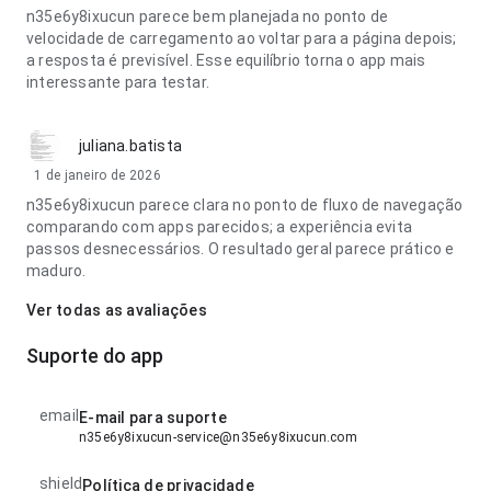
n35e6y8ixucun parece bem planejada no ponto de
velocidade de carregamento ao voltar para a página depois;
a resposta é previsível. Esse equilíbrio torna o app mais
interessante para testar.
juliana.batista
1 de janeiro de 2026
n35e6y8ixucun parece clara no ponto de fluxo de navegação
comparando com apps parecidos; a experiência evita
passos desnecessários. O resultado geral parece prático e
maduro.
Ver todas as avaliações
Suporte do app
email
E-mail para suporte
n35e6y8ixucun-service@n35e6y8ixucun.com
shield
Política de privacidade