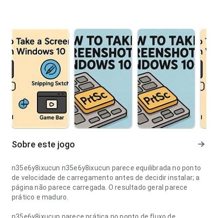
Sobre este jogo
n35e6y8ixucun n35e6y8ixucun parece equilibrada no ponto
de velocidade de carregamento antes de decidir instalar; a
página não parece carregada. O resultado geral parece
prático e maduro.
n35e6y8ixucun parece prática no ponto de fluxo de