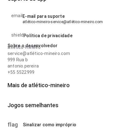
email
E-mail para suporte
atlético-mineiro-service@atlético-mineiro.com
shield
Política de privacidade
Sobre o desenvolvedor
atlético-mineiro
service@atlético-mineiro.com
999 Rua b
antonio.pereira
+55 5522999
Mais de atlético-mineiro
Jogos semelhantes
flag
Sinalizar como impróprio