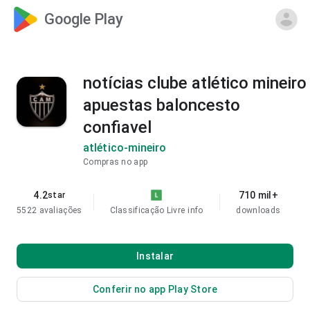
Google Play
notícias clube atlético mineiro
apuestas baloncesto
confiavel
atlético-mineiro
Compras no app
4.2
710 mil+
star
5522 avaliações
Classificação Livre
info
downloads
Instalar
Conferir no app Play Store