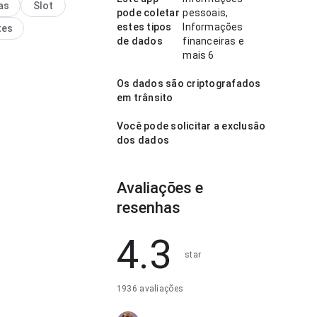
as
Slot
 não distrai das
pode coletar
pessoais,
ões do app. Ajuda quem
estes tipos
Informações
tes
idir rapidamente se vale
de dados
financeiras e
mais 6
Os dados são criptografados
em trânsito
Você pode solicitar a exclusão
dos dados
Avaliações e
resenhas
4.3
star
1936 avaliações