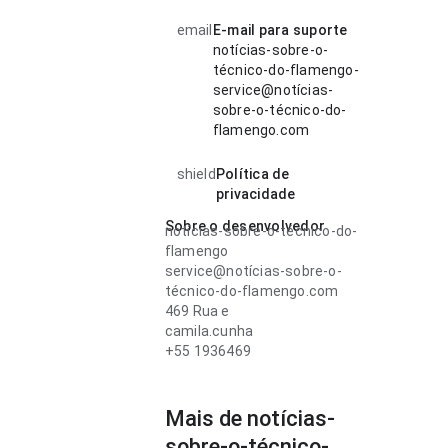
email
E-mail para suporte
notícias-sobre-o-
técnico-do-flamengo-
service@notícias-
sobre-o-técnico-do-
flamengo.com
shield
Política de
privacidade
Sobre o desenvolvedor
notícias-sobre-o-técnico-do-
flamengo
service@notícias-sobre-o-
técnico-do-flamengo.com
469 Rua e
camila.cunha
+55 1936469
Mais de notícias-
sobre-o-técnico-