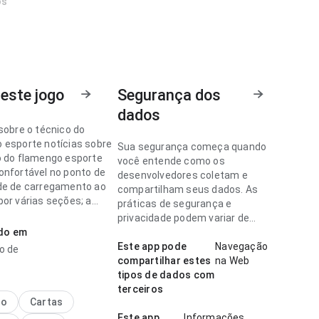
os
este jogo
Segurança dos
dados
sobre o técnico do
 esporte notícias sobre
Sua segurança começa quando
o do flamengo esporte
você entende como os
onfortável no ponto de
desenvolvedores coletam e
de de carregamento ao
compartilham seus dados. As
por várias seções; a
práticas de segurança e
ão parece carregada.
privacidade podem variar de
sa mais confiança ao
ado em
acordo com o uso, a região e a
idade.
Este app pode
Navegação
o de
compartilhar estes
na Web
sobre o técnico do
tipos de dados com
 esporte parece madura
terceiros
 de fluxo de navegação
no
Cartas
ir avaliações; a
Este app
Informações