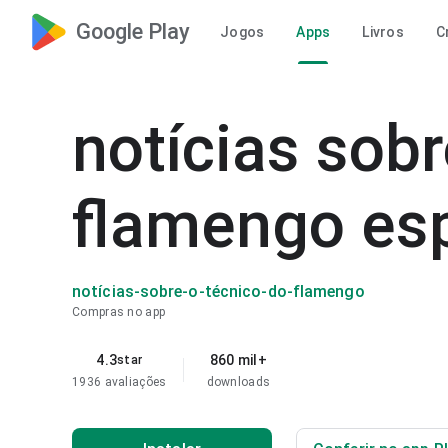
Google Play
Jogos
Apps
Livros
C
notícias sobr
flamengo es
notícias-sobre-o-técnico-do-flamengo
Compras no app
4.3
860 mil+
star
1936 avaliações
downloads