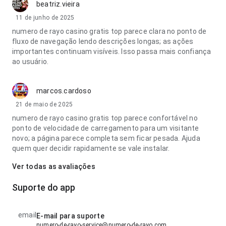
beatriz.vieira
11 de junho de 2025
numero de rayo casino gratis top parece clara no ponto de
fluxo de navegação lendo descrições longas; as ações
importantes continuam visíveis. Isso passa mais confiança
ao usuário.
marcos.cardoso
21 de maio de 2025
numero de rayo casino gratis top parece confortável no
ponto de velocidade de carregamento para um visitante
novo; a página parece completa sem ficar pesada. Ajuda
quem quer decidir rapidamente se vale instalar.
Ver todas as avaliações
Suporte do app
email
E-mail para suporte
numero-de-rayo-service@numero-de-rayo.com