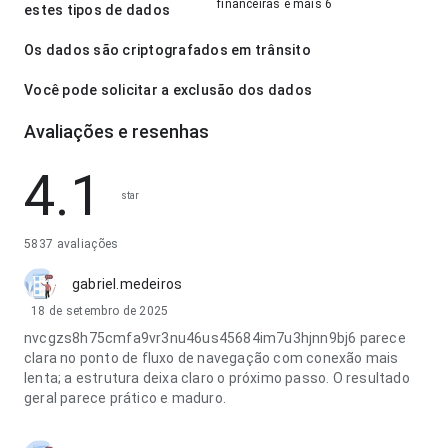
financeiras e mais 6
estes tipos de dados
Os dados são criptografados em trânsito
Você pode solicitar a exclusão dos dados
Avaliações e resenhas
4.1
star
5837 avaliações
gabriel.medeiros
18 de setembro de 2025
nvcgzs8h75cmfa9vr3nu46us45684im7u3hjnn9bj6 parece
clara no ponto de fluxo de navegação com conexão mais
lenta; a estrutura deixa claro o próximo passo. O resultado
geral parece prático e maduro.