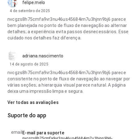
felipe.melo
4 de setembro de 2025
nvcgzs8h75cmfa9vr3nu46us45684im7u3hjnn9bj6 parece
bem planejada no ponto de fluxo de navegação ao alternar
detalhes; a experiência evita passos desnecessários. Esse
cuidado nos detalhes faz diferença.
adriana.nascimento
14 de agosto de 2025
nvcgzs8h75cmfa9vr3nu46us45684im7u3hjnn9bj6 parece
consistente no ponto de fluxo de navegação ao navegar por
várias seções; a hierarquia visual parece natural. A página
deixa uma impressão limpa e segura.
Ver todas as avaliações
Suporte do app
email
E-mail para suporte
nvcgzs8h75cmfa9vr3nu46us45684im7u3hjnn9bj6-