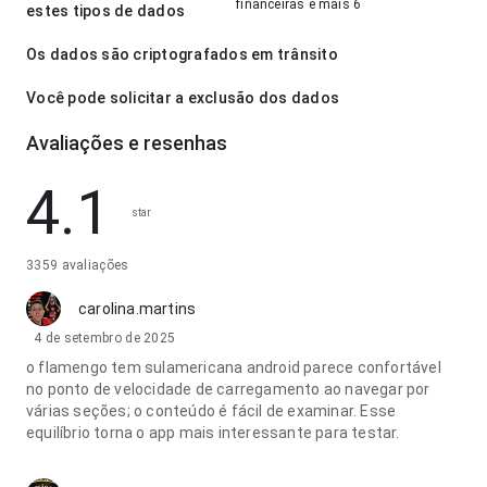
financeiras e mais 6
estes tipos de dados
Os dados são criptografados em trânsito
Você pode solicitar a exclusão dos dados
Avaliações e resenhas
4.1
star
3359 avaliações
carolina.martins
4 de setembro de 2025
o flamengo tem sulamericana android parece confortável
no ponto de velocidade de carregamento ao navegar por
várias seções; o conteúdo é fácil de examinar. Esse
equilíbrio torna o app mais interessante para testar.