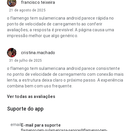
francisco.teixeira
21 de agosto de 2025
o flamengo tem sulamericana android parece rápida no
ponto de velocidade de carregamento ao conferir
avaliações; a resposta é previsível. A página causa uma
impressão melhor que algo genérico.
cristina.machado
31 de julho de 2025
o flamengo tem sulamericana android parece consistente
no ponto de velocidade de carregamento com conexão mais
lenta; a estrutura deixa claro o próximo passo. A experiência
combina bem com uso frequente.
Ver todas as avaliações
Suporte do app
email
E-mail para suporte
flamengo-tem-sulamericana-service@flamengo-tem-