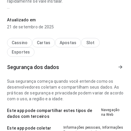
rapidamente se vale instalar.
o flamengo tem sulamericana android parece fluida no
ponto de fluxo de navegação ao conferir avaliações; a
Atualizado em
experiência evita passos desnecessários. Ajuda quem quer
21 de setembro de 2025
decidir rapidamente se vale instalar.
Cassino
Cartas
Apostas
Slot
Esportes
Segurança dos dados
Sua segurança começa quando você entende como os
desenvolvedores coletam e compartilham seus dados. As
práticas de segurança e privacidade podem variar de acordo
com o uso, a região e a idade.
Navegação
Este app pode compartilhar estes tipos de
na Web
dados com terceiros
Informações pessoais, Informações
Este app pode coletar