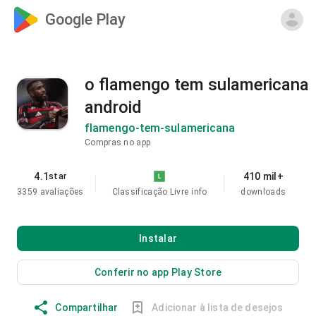
Google Play
o flamengo tem sulamericana
android
flamengo-tem-sulamericana
Compras no app
4.1
410 mil+
star
3359 avaliações
Classificação Livre
info
downloads
Instalar
Conferir no app Play Store
Compartilhar
Adicionar à lista de desejos