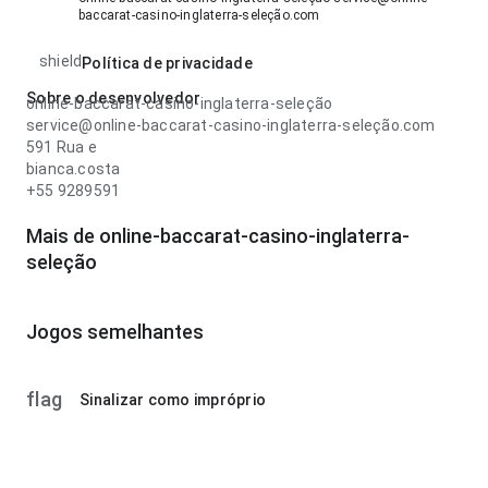
baccarat-casino-inglaterra-seleção.com
shield
Política de privacidade
Sobre o desenvolvedor
online-baccarat-casino-inglaterra-seleção
service@online-baccarat-casino-inglaterra-seleção.com
591 Rua e
bianca.costa
+55 9289591
Mais de online-baccarat-casino-inglaterra-
seleção
Jogos semelhantes
flag
Sinalizar como impróprio