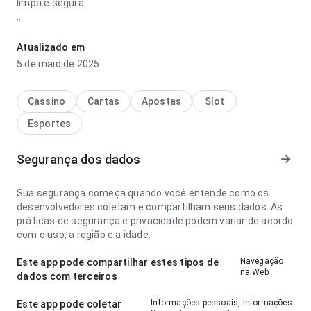
limpa e segura.
os palpites do jogo do bicho de hoje novo parece equilibrada
no ponto de velocidade de carregamento ao navegar por
Atualizado em
várias seções; as ações importantes continuam visíveis.
5 de maio de 2025
Isso passa mais confiança ao usuário.
Cassino
Cartas
Apostas
Slot
Esportes
Segurança dos dados
Sua segurança começa quando você entende como os
desenvolvedores coletam e compartilham seus dados. As
práticas de segurança e privacidade podem variar de acordo
com o uso, a região e a idade.
Navegação
Este app pode compartilhar estes tipos de
na Web
dados com terceiros
Informações pessoais, Informações
Este app pode coletar