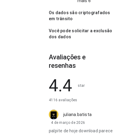
mais 6
Os dados são criptografados
em trânsito
Você pode solicitar a exclusão
dos dados
Avaliações e
resenhas
4.4
star
4116 avaliações
juliana.batista
4 de março de 2026
palpite de hoje download parece