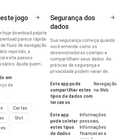
este jogo
Segurança dos
dados
e hoje download palpite
download parece rápida
Sua segurança começa quando
 de fluxo de navegação
você entende como os
ário repetido; a
desenvolvedores coletam e
cia evita passos
compartilham seus dados. As
sários. Ajuda quem
práticas de segurança e
idir rapidamente se vale
privacidade podem variar de
ado em
acordo com o uso, a região e a
idade.
Este app pode
Navegação
rço de
de hoje download parece
compartilhar estes
na Web
 ponto de fluxo de
tipos de dados com
o ao navegar por várias
terceiros
as ações importantes
no
Cartas
 visíveis. A experiência
Este app
Informações
as
Slot
 bem com uso
pode coletar
pessoais,
e.
estes tipos
Informações
tes
de dados
financeiras e