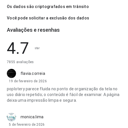
Os dados são criptografados em trânsito
Você pode solicitar a exclusão dos dados
Avaliações e resenhas
4.7
star
7855 avaliações
flavia.correia
19 de fevereiro de 2026
poplotery parece fluida no ponto de organização da tela no
uso diário repetido; o conteúdo é fácil de examinar. A página
deixa uma impressão limpa e segura.
monica.lima
5 de fevereiro de 2026