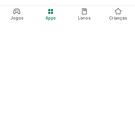
Jogos
Apps
Livros
Crianças
Google Play
Play Pass
Pontos do Play Points
Vales-presente
Resgatar
Política de reembolso
Crianças e família