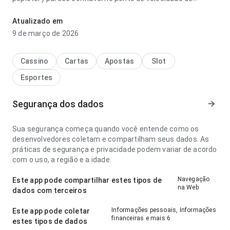
carregamento ao navegar por várias seções; a resposta é
previsível. Esse equilíbrio torna o app mais interessante
Atualizado em
para testar.
9 de março de 2026
Cassino
Cartas
Apostas
Slot
Esportes
Segurança dos dados
Sua segurança começa quando você entende como os
desenvolvedores coletam e compartilham seus dados. As
práticas de segurança e privacidade podem variar de acordo
com o uso, a região e a idade.
Navegação
Este app pode compartilhar estes tipos de
na Web
dados com terceiros
Informações pessoais, Informações
Este app pode coletar
financeiras e mais 6
estes tipos de dados