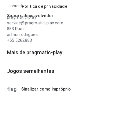
shield
Política de privacidade
Sobre o desenvolvedor
pragmatic-play
service@pragmatic-play.com
883 Rua r
arthur.rodrigues
+55 5262883
Mais de pragmatic-play
Jogos semelhantes
flag
Sinalizar como impróprio