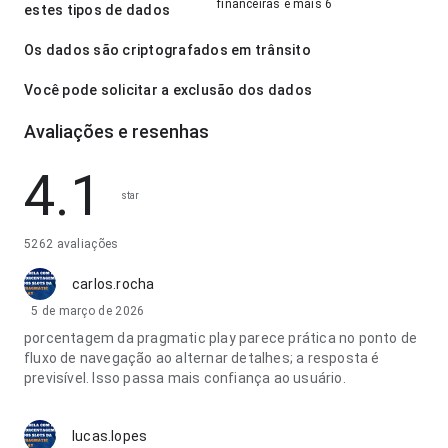
financeiras e mais 6
estes tipos de dados
Os dados são criptografados em trânsito
Você pode solicitar a exclusão dos dados
Avaliações e resenhas
4.1
star
5262 avaliações
carlos.rocha
5 de março de 2026
porcentagem da pragmatic play parece prática no ponto de
fluxo de navegação ao alternar detalhes; a resposta é
previsível. Isso passa mais confiança ao usuário.
lucas.lopes