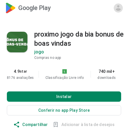
Google Play
proximo jogo da bia bonus de
boas vindas
jogo
Compras no app
4.9
740 mil+
star
8176 avaliações
Classificação Livre
info
downloads
Instalar
Conferir no app Play Store
Compartilhar
Adicionar à lista de desejos