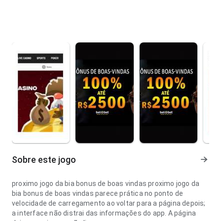
Sobre este jogo
proximo jogo da bia bonus de boas vindas proximo jogo da
bia bonus de boas vindas parece prática no ponto de
velocidade de carregamento ao voltar para a página depois;
a interface não distrai das informações do app. A página