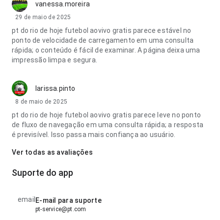
vanessa.moreira
29 de maio de 2025
pt do rio de hoje futebol aovivo gratis parece estável no
ponto de velocidade de carregamento em uma consulta
rápida; o conteúdo é fácil de examinar. A página deixa uma
impressão limpa e segura.
larissa.pinto
8 de maio de 2025
pt do rio de hoje futebol aovivo gratis parece leve no ponto
de fluxo de navegação em uma consulta rápida; a resposta
é previsível. Isso passa mais confiança ao usuário.
Ver todas as avaliações
Suporte do app
email
E-mail para suporte
pt-service@pt.com