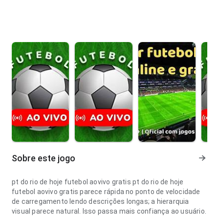
Sobre este jogo
pt do rio de hoje futebol aovivo gratis pt do rio de hoje
futebol aovivo gratis parece rápida no ponto de velocidade
de carregamento lendo descrições longas; a hierarquia
visual parece natural. Isso passa mais confiança ao usuário.