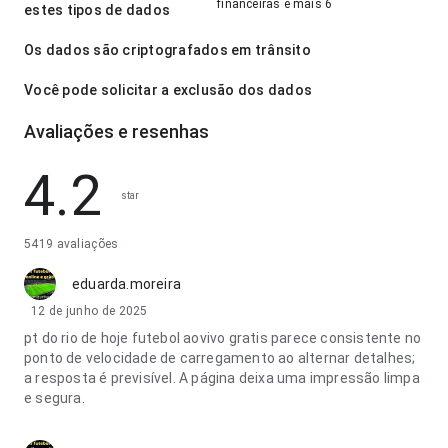
financeiras e mais 6
estes tipos de dados
Os dados são criptografados em trânsito
Você pode solicitar a exclusão dos dados
Avaliações e resenhas
4.2
star
5419 avaliações
eduarda.moreira
12 de junho de 2025
pt do rio de hoje futebol aovivo gratis parece consistente no
ponto de velocidade de carregamento ao alternar detalhes;
a resposta é previsível. A página deixa uma impressão limpa
e segura.