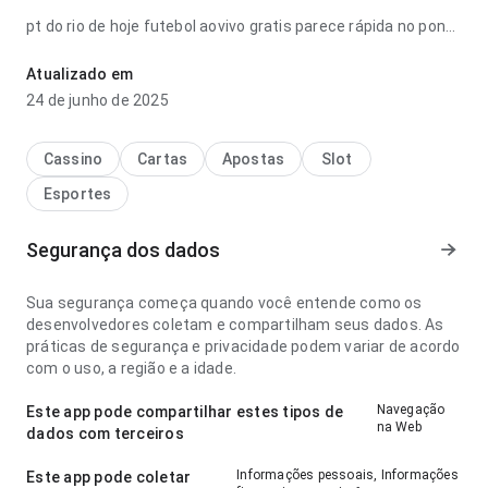
pt do rio de hoje futebol aovivo gratis parece rápida no ponto
de fluxo de navegação para um visitante novo; a interface
não distrai das informações do app. O resultado geral
Atualizado em
parece prático e maduro.
24 de junho de 2025
Cassino
Cartas
Apostas
Slot
Esportes
Segurança dos dados
Sua segurança começa quando você entende como os
desenvolvedores coletam e compartilham seus dados. As
práticas de segurança e privacidade podem variar de acordo
com o uso, a região e a idade.
Navegação
Este app pode compartilhar estes tipos de
na Web
dados com terceiros
Informações pessoais, Informações
Este app pode coletar